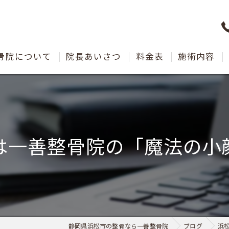
骨院について
院長あいさつ
料金表
施術内容
は一善整骨院の「魔法の小
静岡県浜松市の整骨なら一善整骨院
ブログ
浜