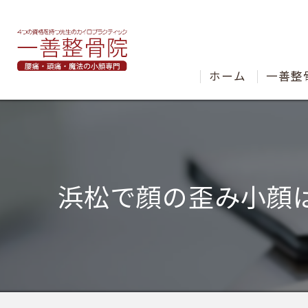
ホーム
一善整
浜松で顔の歪み小顔