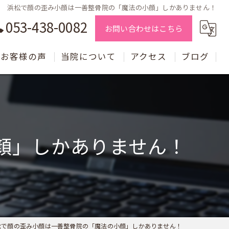
浜松で顔の歪み小顔は一善整骨院の「魔法の小顔」しかありません！
053-438-0082
お問い合わせはこちら
お客様の声
当院について
アクセス
ブログ
交通事故施術
骨盤矯正
顔」しかありません！
腰痛施術
自律神経
小顔矯正
片頭痛
松で顔の歪み小顔は一善整骨院の「魔法の小顔」しかありません！