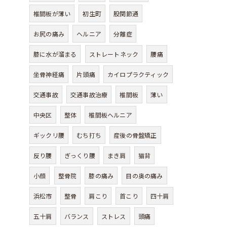
椎間板が薄い
初生町
股関節通
お尻の痛み
ヘルニア
分離症
膝に水が溜まる
ストレートネック
腰痛
坐骨神経痛
片頭痛
カイロプラクティック
交通事故
交通事故治療
椎間板
薄い
中央区
整体
椎間板ヘルニア
ギックリ腰
むち打ち
産後の骨盤矯正
反り腰
ぎっくり腰
まき肩
猫背
小顔
整骨院
膝の痛み
目の奥の痛み
浜松市
整骨
肩こり
首こり
四十肩
五十肩
バランス
ストレス
頭痛