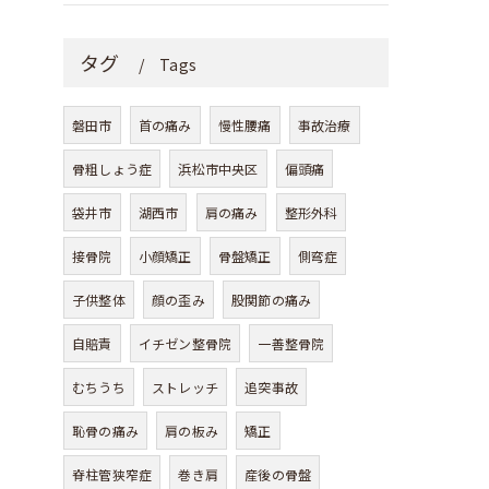
タグ
Tags
磐田市
首の痛み
慢性腰痛
事故治療
骨粗しょう症
浜松市中央区
偏頭痛
袋井市
湖西市
肩の痛み
整形外科
接骨院
小顔矯正
骨盤矯正
側弯症
子供整体
顔の歪み
股関節の痛み
自賠責
イチゼン整骨院
一善整骨院
むちうち
ストレッチ
追突事故
恥骨の痛み
肩の板み
矯正
脊柱管狭窄症
巻き肩
産後の骨盤