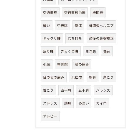
交通事故
交通事故治療
椎間板
薄い
中央区
整体
椎間板ヘルニア
ギックリ腰
むち打ち
産後の骨盤矯正
反り腰
ぎっくり腰
まき肩
猫背
小顔
整骨院
膝の痛み
目の奥の痛み
浜松市
整骨
肩こり
首こり
四十肩
五十肩
バランス
ストレス
頭痛
めまい
カイロ
アトピー