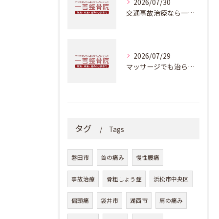
2026/07/30
交通事故治療なら一善整骨院・本物のカイロプラクティックを受けることが出来ます
2026/07/29
マッサージでも治らない肩こり・偏頭痛の根本原因とは？浜松市でカイロプラクティックをお探しなら一善整骨院へ
タグ
Tags
磐田市
首の痛み
慢性腰痛
事故治療
骨粗しょう症
浜松市中央区
偏頭痛
袋井市
湖西市
肩の痛み