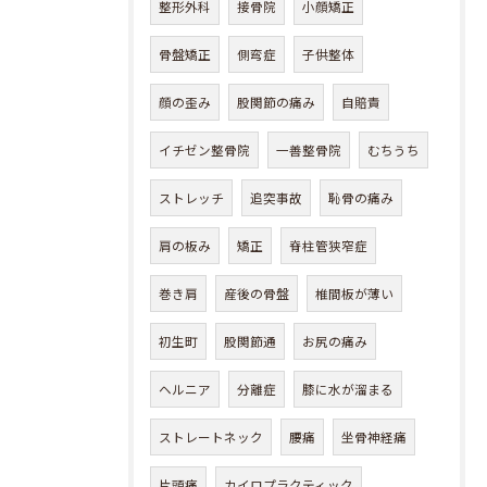
整形外科
接骨院
小顔矯正
骨盤矯正
側弯症
子供整体
顔の歪み
股関節の痛み
自賠責
イチゼン整骨院
一善整骨院
むちうち
ストレッチ
追突事故
恥骨の痛み
肩の板み
矯正
脊柱管狭窄症
巻き肩
産後の骨盤
椎間板が薄い
初生町
股関節通
お尻の痛み
ヘルニア
分離症
膝に水が溜まる
ストレートネック
腰痛
坐骨神経痛
片頭痛
カイロプラクティック