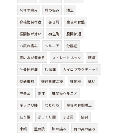
恥骨の痛み
肩の板み
矯正
脊柱管狭窄症
巻き肩
産後の骨盤
椎間板が薄い
初生町
股関節通
お尻の痛み
ヘルニア
分離症
膝に水が溜まる
ストレートネック
腰痛
坐骨神経痛
片頭痛
カイロプラクティック
交通事故
交通事故治療
椎間板
薄い
中央区
整体
椎間板ヘルニア
ギックリ腰
むち打ち
産後の骨盤矯正
反り腰
ぎっくり腰
まき肩
猫背
小顔
整骨院
膝の痛み
目の奥の痛み