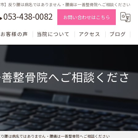
松市】反り腰は病名ではありません・腰痛は一善整骨院へご相談ください
053-438-0082
お問い合わせはこちら
お客様の声
当院について
アクセス
ブログ
交通事故施術
骨盤矯正
一善整骨院へご相談くださ
腰痛施術
自律神経
小顔矯正
片頭痛
反り腰は病名ではありません・腰痛は一善整骨院へご相談ください