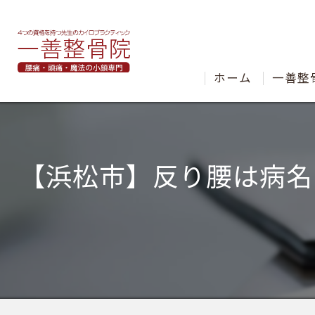
ホーム
一善整
【浜松市】反り腰は病名