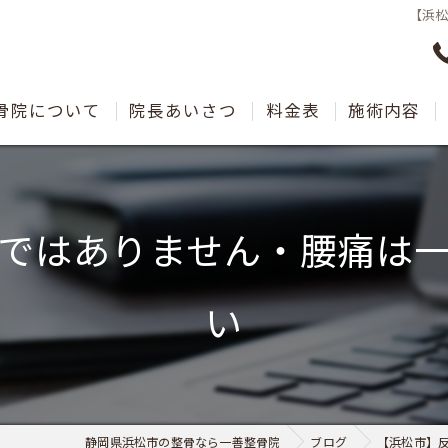
【浜
骨院について
院長あいさつ
料金表
施術内容
ではありません・腰痛は
い
静岡県浜松市の整骨なら一善整骨院
ブログ
【浜松市】