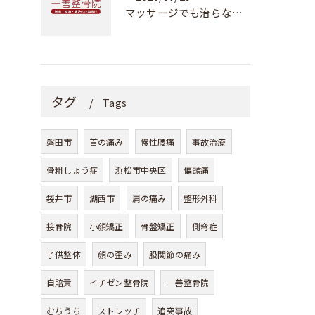
マッサージでも治らない肩こり・偏頭痛の根本原因とは？浜松市でカイロプラクティックをお探しなら一善整骨院へ
タグ
Tags
磐田市
首の痛み
慢性腰痛
事故治療
骨粗しょう症
浜松市中央区
偏頭痛
袋井市
湖西市
肩の痛み
整形外科
接骨院
小顔矯正
骨盤矯正
側弯症
子供整体
顔の歪み
股関節の痛み
自賠責
イチゼン整骨院
一善整骨院
むちうち
ストレッチ
追突事故