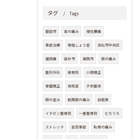
タグ
Tags
磐田市
首の痛み
慢性腰痛
事故治療
骨粗しょう症
浜松市中央区
偏頭痛
袋井市
湖西市
肩の痛み
整形外科
接骨院
小顔矯正
骨盤矯正
側弯症
子供整体
顔の歪み
股関節の痛み
自賠責
イチゼン整骨院
一善整骨院
むちうち
ストレッチ
追突事故
恥骨の痛み