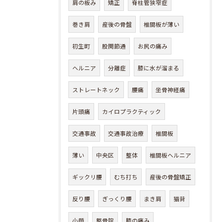
肩の板み
矯正
脊柱管狭窄症
巻き肩
産後の骨盤
椎間板が薄い
初生町
股関節通
お尻の痛み
ヘルニア
分離症
膝に水が溜まる
ストレートネック
腰痛
坐骨神経痛
片頭痛
カイロプラクティック
交通事故
交通事故治療
椎間板
薄い
中央区
整体
椎間板ヘルニア
ギックリ腰
むち打ち
産後の骨盤矯正
反り腰
ぎっくり腰
まき肩
猫背
小顔
整骨院
膝の痛み