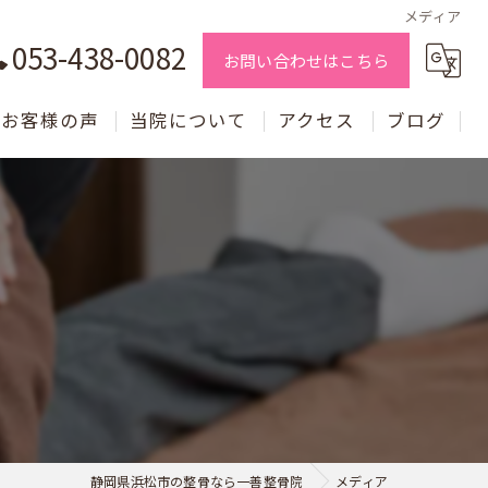
メディア
053-438-0082
お問い合わせはこちら
お客様の声
当院について
アクセス
ブログ
交通事故施術
骨盤矯正
腰痛施術
自律神経
小顔矯正
片頭痛
静岡県浜松市の整骨なら一善整骨院
メディア