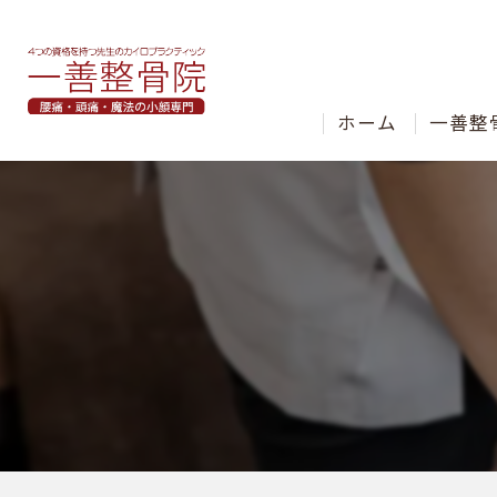
ホーム
一善整