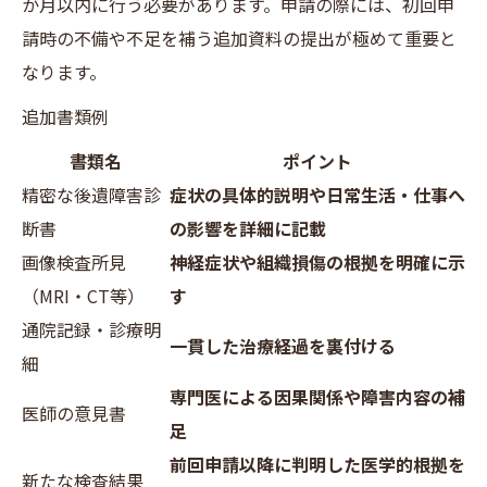
か月以内に行う必要があります。申請の際には、初回申
請時の不備や不足を補う追加資料の提出が極めて重要と
なります。
追加書類例
書類名
ポイント
精密な後遺障害診
症状の具体的説明や日常生活・仕事へ
断書
の影響を詳細に記載
画像検査所見
神経症状や組織損傷の根拠を明確に示
（MRI・CT等）
す
通院記録・診療明
一貫した治療経過を裏付ける
細
専門医による因果関係や障害内容の補
医師の意見書
足
前回申請以降に判明した医学的根拠を
新たな検査結果