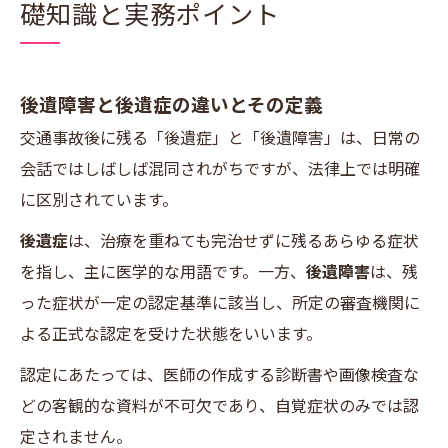
礎知識と実務ポイント
後遺障害認定後の手続きと生活支援：障害者手
帳・示談・行政サービス活用
交通事故後遺障害認定の最新動向・Q&A：再検
後遺障害と後遺症の違いとその定義
索疑問と実践アドバイス
交通事故後に残る「後遺症」と「後遺障害」は、日常の
院概要
会話ではしばしば混同されがちですが、法律上では明確
に区別されています。
後遺症
は、治療を重ねても完治せずに残るあらゆる症状
を指し、主に医学的な用語です。一方、
後遺障害
は、残
った症状が一定の認定基準に該当し、所定の審査機関に
よる正式な認定を受けた状態をいいます。
認定にあたっては、医師の作成する診断書や画像検査な
どの客観的な資料が不可欠であり、自覚症状のみでは認
定されません。