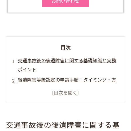
お問い合わせ
目次
交通事故後の後遺障害に関する基礎知識と実務
ポイント
後遺障害等級認定の申請手順：タイミング・方
法・必要書類の基礎
後遺障害認定率と審査の実態：データ傾向・非
認定理由・対策
非認定・異議申立ての実務：成功率向上の書類
交通事故後の後遺障害に関する基
追加・再申請戦略