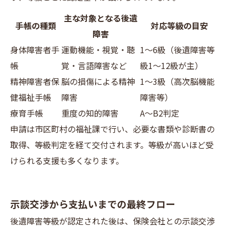
主な対象となる後遺
手帳の種類
対応等級の目安
障害
身体障害者手
運動機能・視覚・聴
1～6級（後遺障害等
帳
覚・言語障害など
級1～12級が主）
精神障害者保
脳の損傷による精神
1～3級（高次脳機能
健福祉手帳
障害
障害等）
療育手帳
重度の知的障害
A～B2判定
申請は市区町村の福祉課で行い、必要な書類や診断書の
取得、等級判定を経て交付されます。等級が高いほど受
けられる支援も多くなります。
示談交渉から支払いまでの最終フロー
後遺障害等級が認定された後は、保険会社との示談交渉