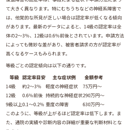
て大きく異なります。特にむちうちなどの神経系障害で
は、他覚的な所見が乏しい場合は認定率が低くなる傾向
があります。最新のデータによると、14級の認定率は全
体の2〜3％、12級は0.6％前後とされています。申請方法
によっても微妙な差があり、被害者請求の方が認定率が
高くなるケースもみられます。
等級ごとの認定傾向は以下の通りです。
等級
認定率目安
主な症状例
金額参考
14級
約2〜3％
軽度の神経症状
75万円〜
12級
0.6％前後
持続的な神経症状
290万円〜
9級以上
0.1〜0.2％
重度の障害
630万円〜
このように、等級が上がるほど認定率は低下します。ま
た、通院の実績や診断内容の詳細が重要な判断材料とな